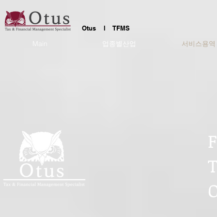
Otus l TFMS
Main
업종별산업
서비스용역
F
T